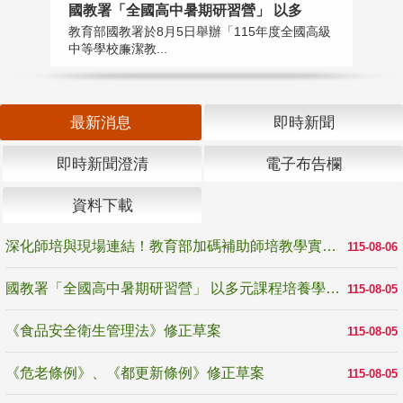
國教署「全國高中暑期研習營」 以多
學
教育部國教署於8月5日舉辦「115年度全國高級
教
中等學校廉潔教...
「
最新消息
即時新聞
即時新聞澄清
電子布告欄
資料下載
深化師培與現場連結！教育部加碼補助師培教學實踐研究 10月師培國際研討會交流教學實踐經驗
115-08-06
國教署「全國高中暑期研習營」 以多元課程培養學生瞭解誠信專業與倫理價值
115-08-05
《食品安全衛生管理法》修正草案
115-08-05
《危老條例》、《都更新條例》修正草案
115-08-05