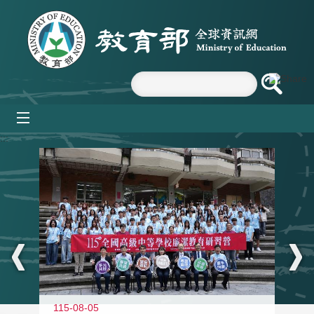
跳到主要內容區塊
mobile_menu
:::
115-08-05
11