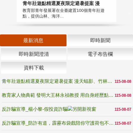
教
青年壯遊點精選夏夜限定避暑提案 漫
在
教育部青年發展署在全臺建置100個青年壯遊
譽
點，提供山林、海洋...
最新消息
即時新聞
即時新聞澄清
電子布告欄
資料下載
青年壯遊點精選夏夜限定避暑提案 漫天蝠影、竹林尋蛙、茶香夜觀 邀青年暮色出發
115-08-08
教育家人物典範 發明大王林永禎教授 用自身經歷點亮學生的路
115-08-08
反詐騙宣導_楊小黎-假投資詐騙
115-08-07
反詐騙宣導_防詐有道，霹靂布袋戲陪你守護荷包不受騙
115-08-07