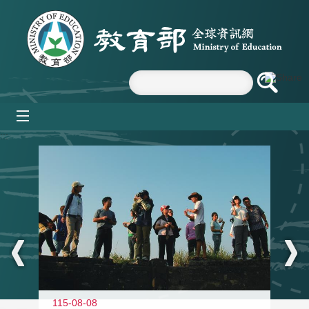
跳到主要內容區塊
mobile_menu
:::
11
115-08-08