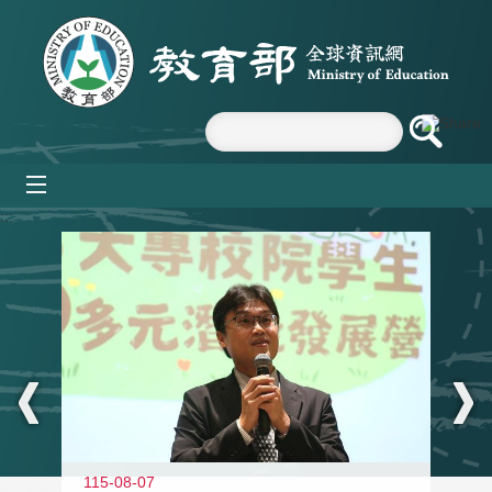
跳到主要內容區塊
mobile_menu
:::
11
115-08-07