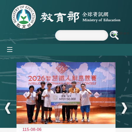
跳到主要內容區塊
mobile_menu
:::
115-08-06
11