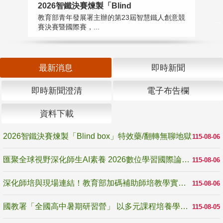
2026智鐵決賽煉製「Blind
匯
教育部青年發展署主辦的第23屆智慧鐵人創意競
教
賽決賽暨國際賽，...
「
最新消息
即時新聞
即時新聞澄清
電子布告欄
資料下載
2026智鐵決賽煉製「Blind box」特效藥/翻轉無聊地獄
115-08-06
匯聚全球視野深化師生AI素養 2026數位學習國際論壇高雄登場
115-08-06
深化師培與現場連結！教育部加碼補助師培教學實踐研究 10月師培國際研討會交流教學實踐經驗
115-08-06
國教署「全國高中暑期研習營」 以多元課程培養學生瞭解誠信專業與倫理價值
115-08-05