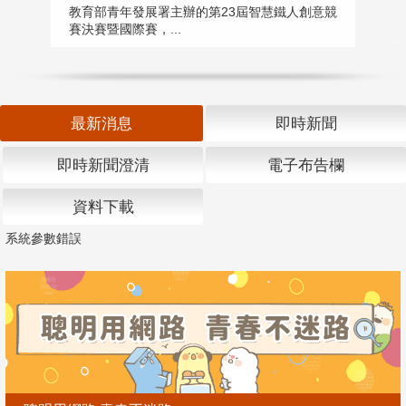
匯
教育部青年發展署主辦的第23屆智慧鐵人創意競
賽決賽暨國際賽，...
教
「
最新消息
即時新聞
即時新聞澄清
電子布告欄
資料下載
系統參數錯誤