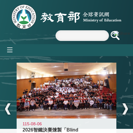
跳到主要內容區塊
mobile_menu
:::
115-08-06
2026智鐵決賽煉製「Blind
11