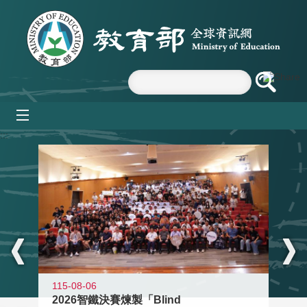
跳到主要內容區塊
mobile_menu
:::
115-08-06
2026智鐵決賽煉製「Blind
11