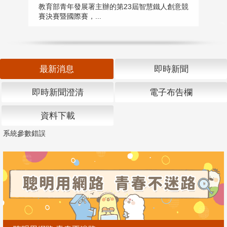
匯
教育部青年發展署主辦的第23屆智慧鐵人創意競
賽決賽暨國際賽，...
教
「
最新消息
即時新聞
即時新聞澄清
電子布告欄
資料下載
系統參數錯誤