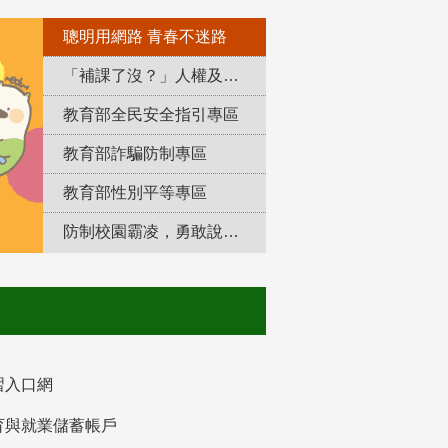
聰明用網路 青春不迷路
「補課了沒？」人權及轉型正義教育專區
教育部全民安全指引專區
教育部詐騙防制專區
教育部性別平等專區
防制校園霸凌，勇敢說出來！
習入口網
育與就業儲蓄帳戶