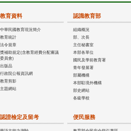
教育資料
認識教育部
中華民國教育現況簡介
組織概況
教育統計
部、次長
法令規章
主任秘書室
獎補助規定(含教育經費分配審議
本部各單位
委員會)
國民及學前教育署
出版品
青年發展署
行政院公報資訊網
部屬機構
教育剪影
本部駐境外機構
主題網站
部史網站
各級學校
認證檢定及留考
便民服務
華語文能力測驗
教育部全民安全指引專區