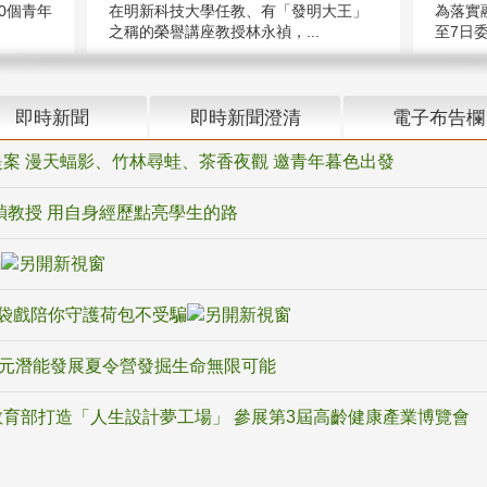
在明新科技大學任教、有「發明大王」
0個青年
為落實
之稱的榮譽講座教授林永禎，...
至7日委
即時新聞
即時新聞澄清
電子布告欄
案 漫天蝠影、竹林尋蛙、茶香夜觀 邀青年暮色出發
禎教授 用自身經歷點亮學生的路
騙
袋戲陪你守護荷包不受騙
多元潛能發展夏令營發掘生命無限可能
育部打造「人生設計夢工場」 參展第3屆高齡健康產業博覽會