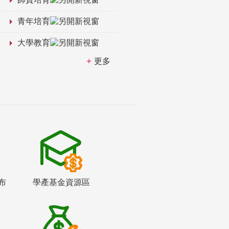
青年培育
大學教育
更多
布
學產基金資源區