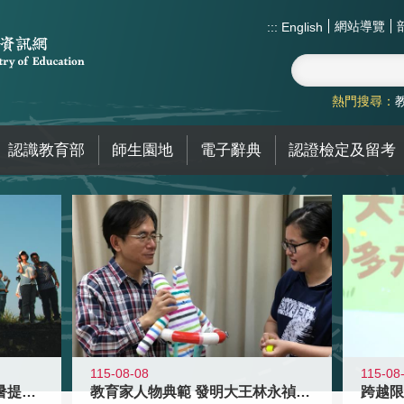
網站導覽
:::
English
熱門搜尋：
認識教育部
師生園地
電子辭典
認證檢定及留考
115-08-08
115-08
教育家人物典範 發明大王林永禎教授
青年壯遊點精選夏夜限定避暑提案 漫