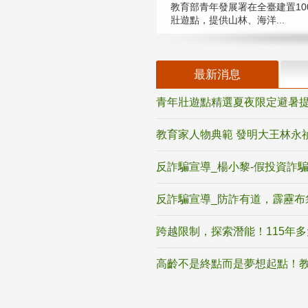
教育部青年發展署在全臺建置10
壯遊點，提供山林、海洋...
最新消息
青年壯遊點精選夏夜限定避暑提
教育家人物典範 發明大王林永
反詐騙宣導_楊小黎-假投資詐
反詐騙宣導_防詐有道，霹靂布
跨越限制，探索潛能！115年
高齡不是終點而是夢想起點！教