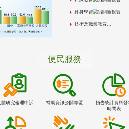
終身學習
技術及職業教育
便民服務
人體研究倫理申訴
補助資訊公開專區
預告統計資料發
時間表