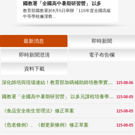
國教署「全國高中暑期研習營」 以多
學
教育部國教署於8月5日舉辦「115年度全國高級
教
中等學校廉潔教...
「
最新消息
即時新聞
即時新聞澄清
電子布告欄
資料下載
深化師培與現場連結！教育部加碼補助師培教學實踐研究 10月師培國際研討會交流教學實踐經驗
115-08-06
國教署「全國高中暑期研習營」 以多元課程培養學生瞭解誠信專業與倫理價值
115-08-05
《食品安全衛生管理法》修正草案
115-08-05
《危老條例》、《都更新條例》修正草案
115-08-05