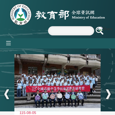
跳到主要內容區塊
mobile_menu
:::
115-08-05
11