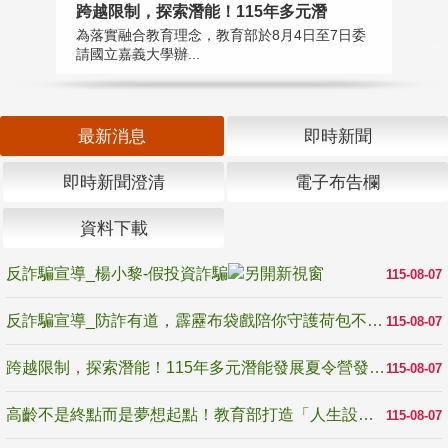
高
跨越限制，探索潛能！115年多元潛
教
為落實融合教育理念，教育部於8月4日至7日委
博
請國立嘉義大學辦...
最新消息
即時新聞
即時新聞澄清
電子布告欄
資料下載
反詐騙宣導_楊小黎-假投資詐騙
115-08-07
反詐騙宣導_防詐有道，霹靂布袋戲陪你守護荷包不受騙
115-08-07
跨越限制，探索潛能！115年多元潛能發展夏令營發掘生命無限可能
115-08-07
高齡不是終點而是夢想起點！教育部打造「人生設計夢工場」 參展第3屆高齡健康產業博覽會
115-08-07