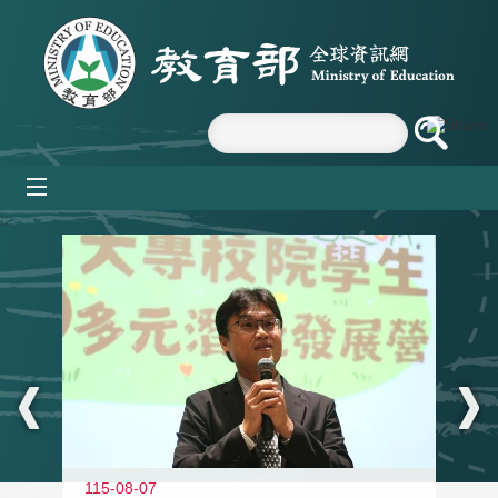
跳到主要內容區塊
mobile_menu
:::
11
115-08-07