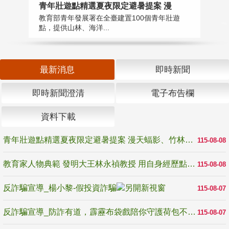
教
青年壯遊點精選夏夜限定避暑提案 漫
在
教育部青年發展署在全臺建置100個青年壯遊
譽
點，提供山林、海洋...
最新消息
即時新聞
即時新聞澄清
電子布告欄
資料下載
青年壯遊點精選夏夜限定避暑提案 漫天蝠影、竹林尋蛙、茶香夜觀 邀青年暮色出發
115-08-08
教育家人物典範 發明大王林永禎教授 用自身經歷點亮學生的路
115-08-08
反詐騙宣導_楊小黎-假投資詐騙
115-08-07
反詐騙宣導_防詐有道，霹靂布袋戲陪你守護荷包不受騙
115-08-07