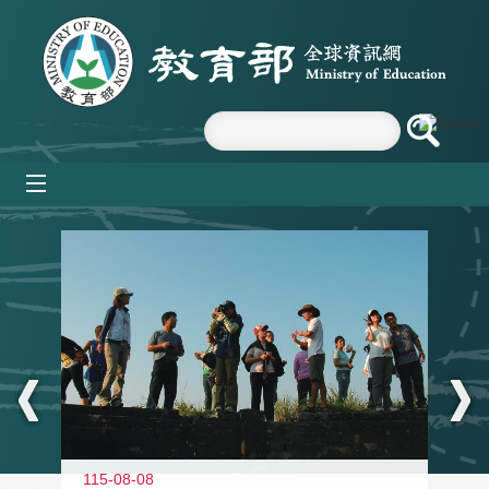
跳到主要內容區塊
mobile_menu
:::
11
115-08-08