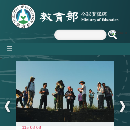
跳到主要內容區塊
mobile_menu
:::
11
115-08-08