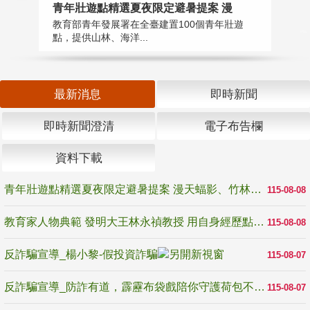
教
青年壯遊點精選夏夜限定避暑提案 漫
在
教育部青年發展署在全臺建置100個青年壯遊
譽
點，提供山林、海洋...
最新消息
即時新聞
即時新聞澄清
電子布告欄
資料下載
青年壯遊點精選夏夜限定避暑提案 漫天蝠影、竹林尋蛙、茶香夜觀 邀青年暮色出發
115-08-08
教育家人物典範 發明大王林永禎教授 用自身經歷點亮學生的路
115-08-08
反詐騙宣導_楊小黎-假投資詐騙
115-08-07
反詐騙宣導_防詐有道，霹靂布袋戲陪你守護荷包不受騙
115-08-07