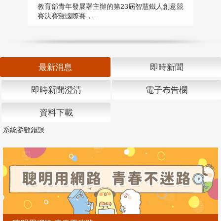
匯
教育部青年發展署主辦的第23屆智慧鐵人創意競
賽決賽暨國際賽，...
教
「
最新消息
即時新聞
即時新聞澄清
電子布告欄
資料下載
系統參數錯誤