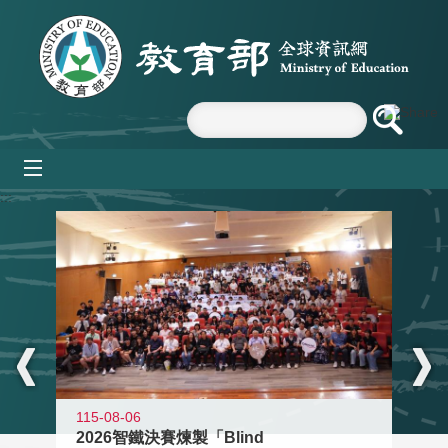
跳到主要內容區塊
mobile_menu
:::
115-08-06
2026智鐵決賽煉製「Blind
11