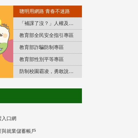
聰明用網路 青春不迷路
「補課了沒？」人權及轉型正義教育專區
教育部全民安全指引專區
教育部詐騙防制專區
教育部性別平等專區
防制校園霸凌，勇敢說出來！
習入口網
育與就業儲蓄帳戶