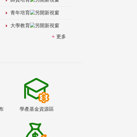
青年培育
大學教育
更多
布
學產基金資源區