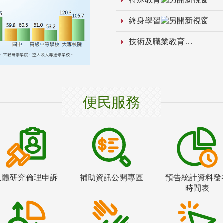
終身學習
技術及職業教育
便民服務
人體研究倫理申訴
補助資訊公開專區
預告統計資料發
時間表