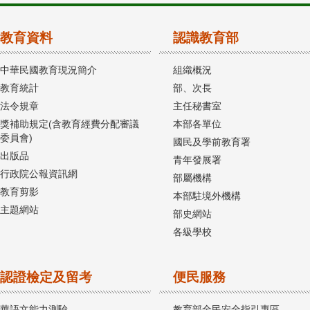
教育資料
認識教育部
中華民國教育現況簡介
組織概況
教育統計
部、次長
法令規章
主任秘書室
獎補助規定(含教育經費分配審議
本部各單位
委員會)
國民及學前教育署
出版品
青年發展署
行政院公報資訊網
部屬機構
教育剪影
本部駐境外機構
主題網站
部史網站
各級學校
認證檢定及留考
便民服務
華語文能力測驗
教育部全民安全指引專區