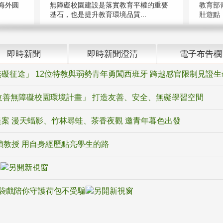
海外圓
無障礙校園建設是落實教育平權的重要
教育部
基石，也是提升教育環境品質...
壯遊點，
即時新聞
即時新聞澄清
電子布告欄
礙征途」 12位特教與弱勢青年勇闖西班牙 跨越感官限制見證生
改善無障礙校園環境計畫」 打造友善、安全、無礙學習空間
案 漫天蝠影、竹林尋蛙、茶香夜觀 邀青年暮色出發
禎教授 用自身經歷點亮學生的路
騙
袋戲陪你守護荷包不受騙