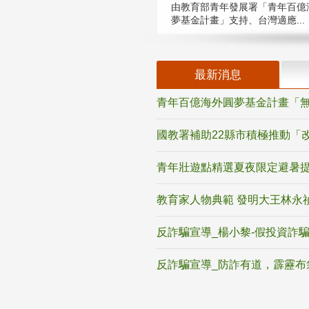
由教育部青年發展署「青年百億
夢基金計畫」支持、台灣適應...
最新消息
青年百億海外圓夢基金計畫「無
國教署補助22縣市積極推動「
青年壯遊點精選夏夜限定避暑提
教育家人物典範 發明大王林永
反詐騙宣導_楊小黎-假投資詐
反詐騙宣導_防詐有道，霹靂布