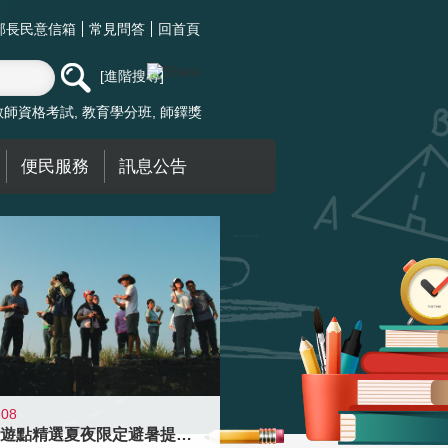
部長民意信箱
常見問答
回首頁
進階搜尋
教師資格考試
教育學分班
師鐸獎
便民服務
訊息公告
-08
青年壯遊點精選夏夜限定避暑提案 漫