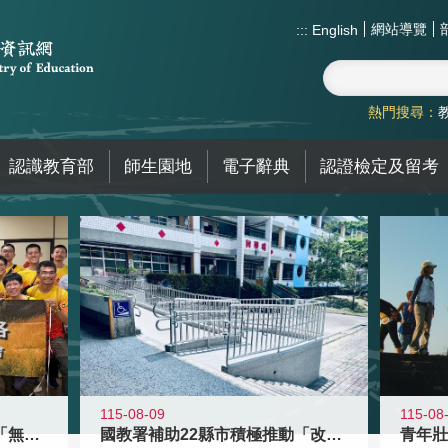
網站導覽
:::
English
熱門搜尋：
認識教育部
師生園地
電子辭典
認證檢定及留考
115-08-09
115-08
青年百億海外圓夢基金計畫「無礙征途
國教署補助22縣市積極推動「改善無