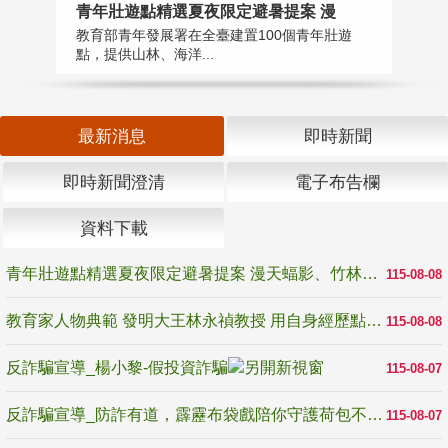
教
青年壯遊點精選夏夜限定避暑提案 漫
在
教育部青年發展署在全臺建置100個青年壯遊
譽
點，提供山林、海洋...
最新消息
即時新聞
即時新聞澄清
電子布告欄
資料下載
青年壯遊點精選夏夜限定避暑提案 漫天蝠影、竹林尋蛙、茶香夜觀 邀青年暮色出發
115-08-08
教育家人物典範 發明大王林永禎教授 用自身經歷點亮學生的路
115-08-08
反詐騙宣導_楊小黎-假投資詐騙
115-08-07
反詐騙宣導_防詐有道，霹靂布袋戲陪你守護荷包不受騙
115-08-07