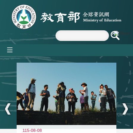
跳到主要內容區塊
mobile_menu
:::
11
115-08-08