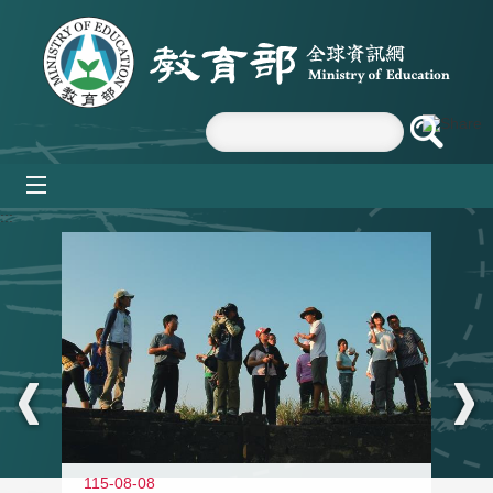
跳到主要內容區塊
mobile_menu
:::
11
115-08-08