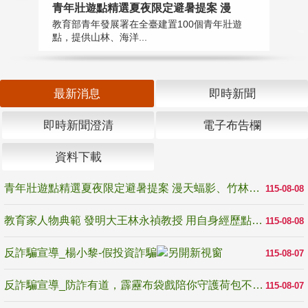
教
青年壯遊點精選夏夜限定避暑提案 漫
在
教育部青年發展署在全臺建置100個青年壯遊
譽
點，提供山林、海洋...
最新消息
即時新聞
即時新聞澄清
電子布告欄
資料下載
青年壯遊點精選夏夜限定避暑提案 漫天蝠影、竹林尋蛙、茶香夜觀 邀青年暮色出發
115-08-08
教育家人物典範 發明大王林永禎教授 用自身經歷點亮學生的路
115-08-08
反詐騙宣導_楊小黎-假投資詐騙
115-08-07
反詐騙宣導_防詐有道，霹靂布袋戲陪你守護荷包不受騙
115-08-07