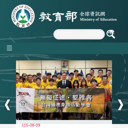
跳到主要內容區塊
mobile_menu
:::
115-08-09
11