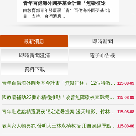
青年百億海外圓夢基金計畫「無礙征途
國
由教育部青年發展署「青年百億海外圓夢基金計
無
畫」支持、台灣適應...
是
最新消息
即時新聞
即時新聞澄清
電子布告欄
資料下載
青年百億海外圓夢基金計畫「無礙征途」 12位特教與弱勢青年勇闖西班牙 跨越感官限制見證生命蛻變
115-08-09
國教署補助22縣市積極推動「改善無障礙校園環境計畫」 打造友善、安全、無礙學習空間
115-08-09
青年壯遊點精選夏夜限定避暑提案 漫天蝠影、竹林尋蛙、茶香夜觀 邀青年暮色出發
115-08-08
教育家人物典範 發明大王林永禎教授 用自身經歷點亮學生的路
115-08-08