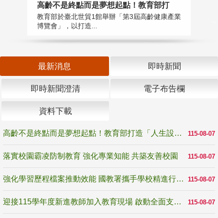
高齡不是終點而是夢想起點！教育部打
落
教育部於臺北世貿1館舉辦「第3屆高齡健康產業
為
博覽會」，以打造...
事
最新消息
即時新聞
即時新聞澄清
電子布告欄
資料下載
高齡不是終點而是夢想起點！教育部打造「人生設計夢工場」 參展第3屆高齡健康產業博覽會
115-08-07
落實校園霸凌防制教育 強化專業知能 共築友善校園
115-08-07
強化學習歷程檔案推動效能 國教署攜手學校精進行政與教學支持
115-08-07
迎接115學年度新進教師加入教育現場 啟動全面支持陪伴
115-08-07