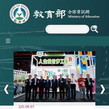
跳到主要內容區塊
mobile_menu
:::
115-08-07
11