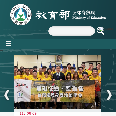
跳到主要內容區塊
mobile_menu
:::
115-08-09
11