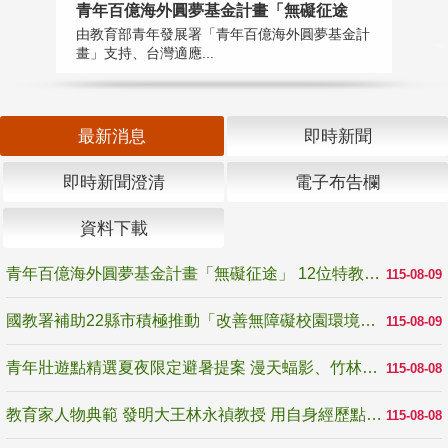
青年百億海外圓夢基金計畫「無礙征途
國
由教育部青年發展署「青年百億海外圓夢基金計
無
畫」支持、台灣適應...
是
最新消息
即時新聞
即時新聞澄清
電子布告欄
資料下載
青年百億海外圓夢基金計畫「無礙征途」 12位特教與弱勢青年勇闖西班牙 跨越感官限制見證生命蛻變
115-08-09
國教署補助22縣市積極推動「改善無障礙校園環境計畫」 打造友善、安全、無礙學習空間
115-08-09
青年壯遊點精選夏夜限定避暑提案 漫天蝠影、竹林尋蛙、茶香夜觀 邀青年暮色出發
115-08-08
教育家人物典範 發明大王林永禎教授 用自身經歷點亮學生的路
115-08-08