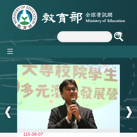
跳到主要內容區塊
mobile_menu
:::
11
115-08-07