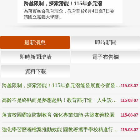
高
跨越限制，探索潛能！115年多元潛
教
為落實融合教育理念，教育部於8月4日至7日委
博
請國立嘉義大學辦...
最新消息
即時新聞
即時新聞澄清
電子布告欄
資料下載
跨越限制，探索潛能！115年多元潛能發展夏令營發掘生命無限可能
115-08-07
高齡不是終點而是夢想起點！教育部打造「人生設計夢工場」 參展第3屆高齡健康產業博覽會
115-08-07
落實校園霸凌防制教育 強化專業知能 共築友善校園
115-08-07
強化學習歷程檔案推動效能 國教署攜手學校精進行政與教學支持
115-08-07