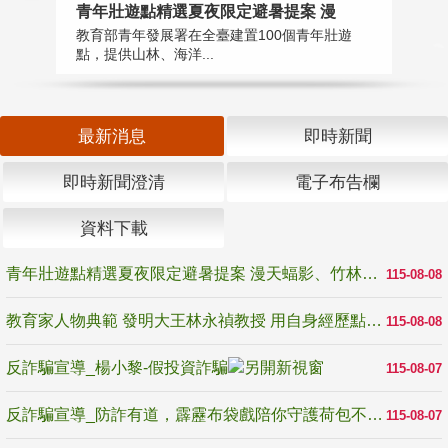
教
青年壯遊點精選夏夜限定避暑提案 漫
在
教育部青年發展署在全臺建置100個青年壯遊
譽
點，提供山林、海洋...
最新消息
即時新聞
即時新聞澄清
電子布告欄
資料下載
青年壯遊點精選夏夜限定避暑提案 漫天蝠影、竹林尋蛙、茶香夜觀 邀青年暮色出發
115-08-08
教育家人物典範 發明大王林永禎教授 用自身經歷點亮學生的路
115-08-08
反詐騙宣導_楊小黎-假投資詐騙
115-08-07
反詐騙宣導_防詐有道，霹靂布袋戲陪你守護荷包不受騙
115-08-07