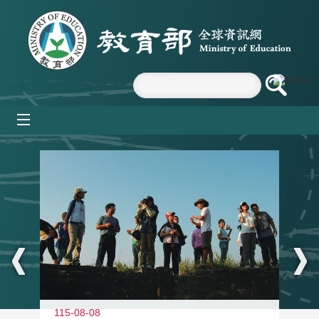
跳到主要內容區塊
mobile_menu
:::
11
115-08-08