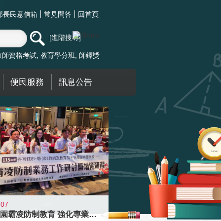
部長民意信箱
常見問答
回首頁
進階搜尋
教師資格考試
教育學分班
師鐸獎
便民服務
訊息公告
-07
落實校園霸凌防制教育 強化專業知能