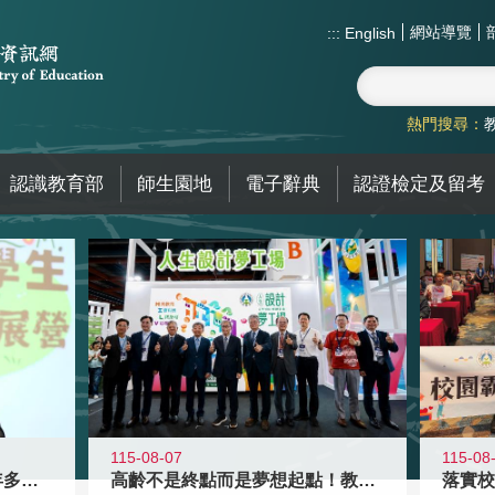
網站導覽
:::
English
熱門搜尋：
認識教育部
師生園地
電子辭典
認證檢定及留考
115-08-07
115-08
高齡不是終點而是夢想起點！教育部打
跨越限制，探索潛能！115年多元潛