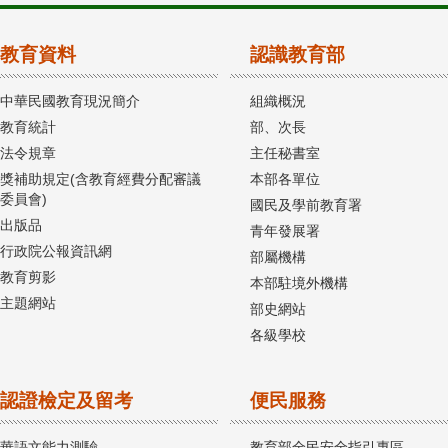
教育資料
認識教育部
中華民國教育現況簡介
組織概況
教育統計
部、次長
法令規章
主任秘書室
獎補助規定(含教育經費分配審議
本部各單位
委員會)
國民及學前教育署
出版品
青年發展署
行政院公報資訊網
部屬機構
教育剪影
本部駐境外機構
主題網站
部史網站
各級學校
認證檢定及留考
便民服務
華語文能力測驗
教育部全民安全指引專區