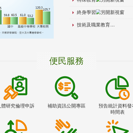
終身學習
技術及職業教育
便民服務
人體研究倫理申訴
補助資訊公開專區
預告統計資料發
時間表