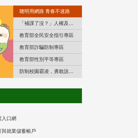
聰明用網路 青春不迷路
「補課了沒？」人權及轉型正義教育專區
教育部全民安全指引專區
教育部詐騙防制專區
教育部性別平等專區
防制校園霸凌，勇敢說出來！
習入口網
育與就業儲蓄帳戶