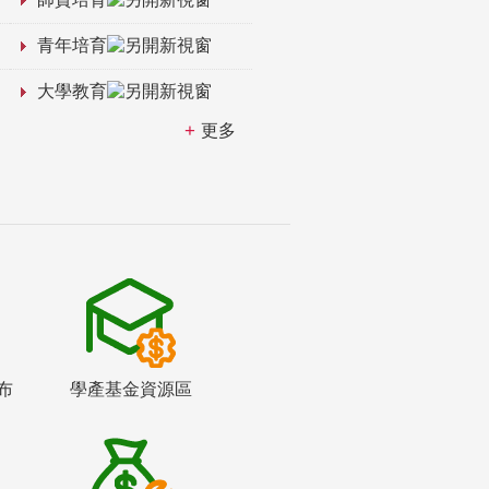
青年培育
大學教育
更多
布
學產基金資源區