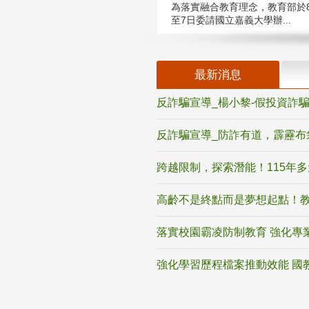
為落實融合教育理念，教育部於8
至7日委請國立嘉義大學辦...
最新消息
反詐騙宣導_楊小黎-假投資詐
反詐騙宣導_防詐有道，霹靂布
跨越限制，探索潛能！115年
高齡不是終點而是夢想起點！教
落實校園霸凌防制教育 強化專
強化學習歷程檔案推動效能 國