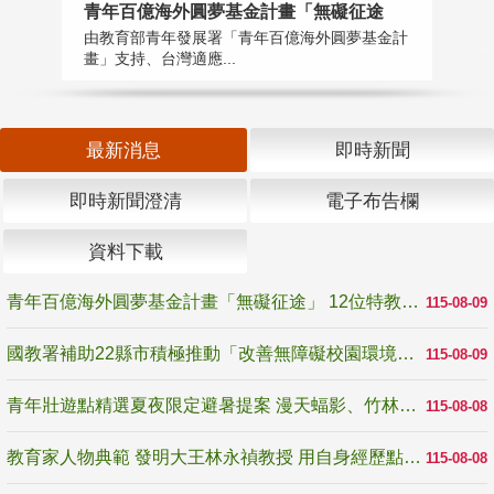
青年百億海外圓夢基金計畫「無礙征途
國
由教育部青年發展署「青年百億海外圓夢基金計
無
畫」支持、台灣適應...
是
最新消息
即時新聞
即時新聞澄清
電子布告欄
資料下載
青年百億海外圓夢基金計畫「無礙征途」 12位特教與弱勢青年勇闖西班牙 跨越感官限制見證生命蛻變
115-08-09
國教署補助22縣市積極推動「改善無障礙校園環境計畫」 打造友善、安全、無礙學習空間
115-08-09
青年壯遊點精選夏夜限定避暑提案 漫天蝠影、竹林尋蛙、茶香夜觀 邀青年暮色出發
115-08-08
教育家人物典範 發明大王林永禎教授 用自身經歷點亮學生的路
115-08-08