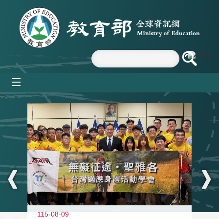
跳到主要內容區塊
mobile_menu
:::
115-08-09
11