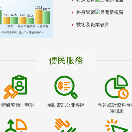
終身學習
技術及職業教育
便民服務
人體研究倫理申訴
補助資訊公開專區
預告統計資料發
時間表