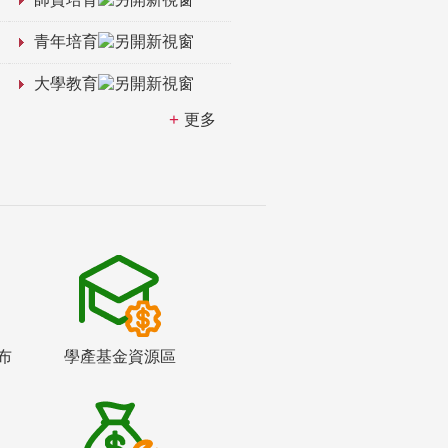
青年培育
大學教育
更多
布
學產基金資源區