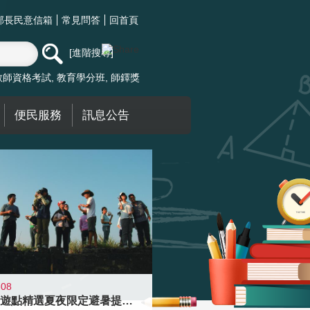
部長民意信箱
常見問答
回首頁
進階搜尋
教師資格考試
教育學分班
師鐸獎
便民服務
訊息公告
-08
青年壯遊點精選夏夜限定避暑提案 漫