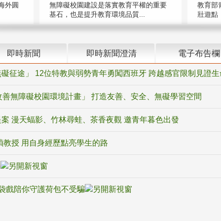
海外圓
無障礙校園建設是落實教育平權的重要
教育部
基石，也是提升教育環境品質...
壯遊點，
即時新聞
即時新聞澄清
電子布告欄
礙征途」 12位特教與弱勢青年勇闖西班牙 跨越感官限制見證生
改善無障礙校園環境計畫」 打造友善、安全、無礙學習空間
案 漫天蝠影、竹林尋蛙、茶香夜觀 邀青年暮色出發
禎教授 用自身經歷點亮學生的路
騙
袋戲陪你守護荷包不受騙