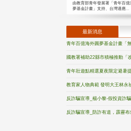
由教育部青年發展署「青年百億
夢基金計畫」支持、台灣適應...
最新消息
青年百億海外圓夢基金計畫「無
國教署補助22縣市積極推動「
青年壯遊點精選夏夜限定避暑提
教育家人物典範 發明大王林永
反詐騙宣導_楊小黎-假投資詐
反詐騙宣導_防詐有道，霹靂布