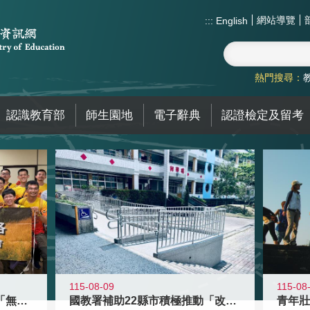
網站導覽
:::
English
熱門搜尋：
認識教育部
師生園地
電子辭典
認證檢定及留考
115-08-09
115-08
青年百億海外圓夢基金計畫「無礙征途
國教署補助22縣市積極推動「改善無