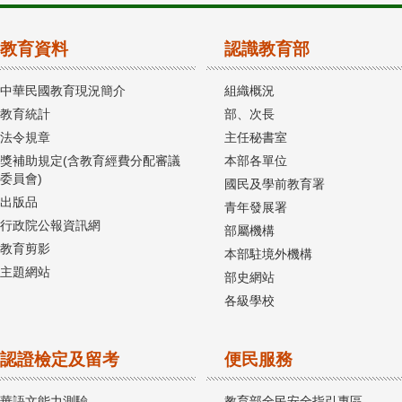
教育資料
認識教育部
中華民國教育現況簡介
組織概況
教育統計
部、次長
法令規章
主任秘書室
獎補助規定(含教育經費分配審議
本部各單位
委員會)
國民及學前教育署
出版品
青年發展署
行政院公報資訊網
部屬機構
教育剪影
本部駐境外機構
主題網站
部史網站
各級學校
認證檢定及留考
便民服務
華語文能力測驗
教育部全民安全指引專區