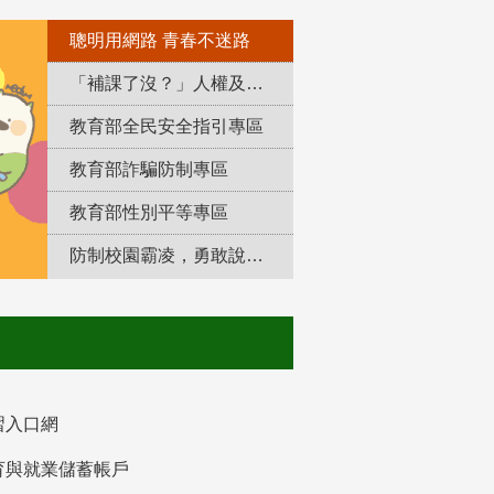
聰明用網路 青春不迷路
「補課了沒？」人權及轉型正義教育專區
教育部全民安全指引專區
教育部詐騙防制專區
教育部性別平等專區
防制校園霸凌，勇敢說出來！
習入口網
育與就業儲蓄帳戶