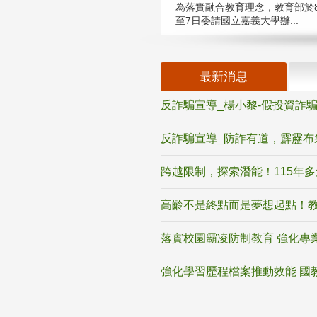
為落實融合教育理念，教育部於8
至7日委請國立嘉義大學辦...
最新消息
反詐騙宣導_楊小黎-假投資詐
反詐騙宣導_防詐有道，霹靂布
跨越限制，探索潛能！115年
高齡不是終點而是夢想起點！教
落實校園霸凌防制教育 強化專
強化學習歷程檔案推動效能 國