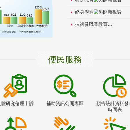
終身學習
技術及職業教育
便民服務
人體研究倫理申訴
補助資訊公開專區
預告統計資料發
時間表