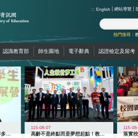
網站導覽
:::
English
熱門搜尋：
認識教育部
師生園地
電子辭典
認證檢定及留考
115-08-07
115-08
高齡不是終點而是夢想起點！教育部打
跨越限制，探索潛能！115年多元潛