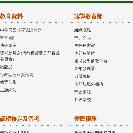
教育資料
認識教育部
中華民國教育現況簡介
組織概況
教育統計
部、次長
法令規章
主任秘書室
獎補助規定(含教育經費分配審議
本部各單位
委員會)
國民及學前教育署
出版品
青年發展署
行政院公報資訊網
部屬機構
教育剪影
本部駐境外機構
主題網站
部史網站
各級學校
認證檢定及留考
便民服務
華語文能力測驗
教育部全民安全指引專區