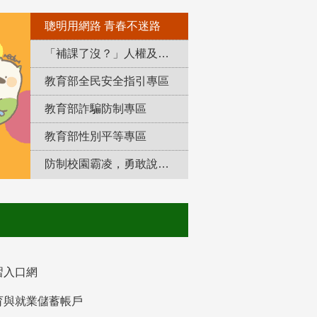
聰明用網路 青春不迷路
「補課了沒？」人權及轉型正義教育專區
教育部全民安全指引專區
教育部詐騙防制專區
教育部性別平等專區
防制校園霸凌，勇敢說出來！
習入口網
育與就業儲蓄帳戶