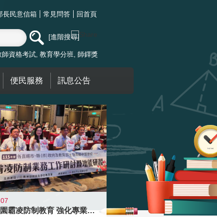
部長民意信箱
常見問答
回首頁
進階搜尋
教師資格考試
教育學分班
師鐸獎
便民服務
訊息公告
-07
落實校園霸凌防制教育 強化專業知能