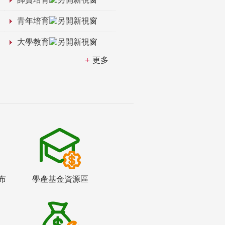
青年培育
大學教育
更多
布
學產基金資源區