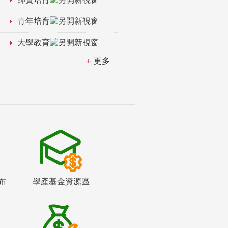
青年培育
大學教育
更多
布
學產基金資源區