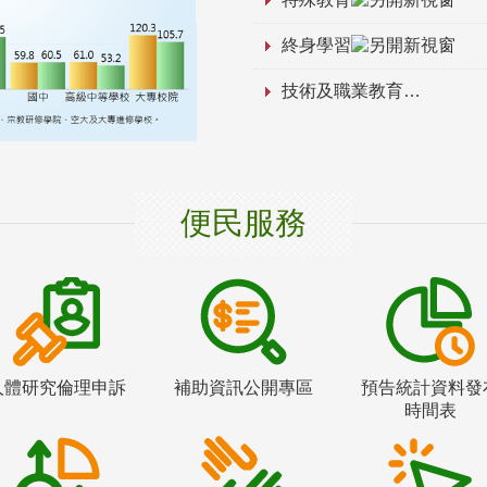
終身學習
技術及職業教育
便民服務
人體研究倫理申訴
補助資訊公開專區
預告統計資料發
時間表