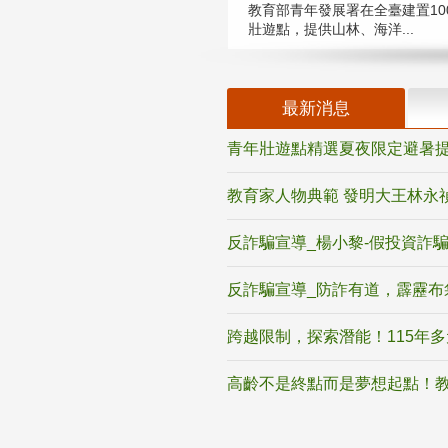
教育部青年發展署在全臺建置10
壯遊點，提供山林、海洋...
最新消息
青年壯遊點精選夏夜限定避暑提
教育家人物典範 發明大王林永
反詐騙宣導_楊小黎-假投資詐
反詐騙宣導_防詐有道，霹靂布
跨越限制，探索潛能！115年
高齡不是終點而是夢想起點！教