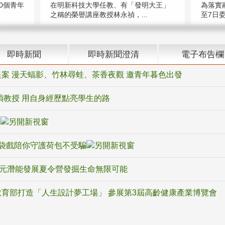
在明新科技大學任教、有「發明大王」
0個青年
為落實
之稱的榮譽講座教授林永禎，...
至7日委
即時新聞
即時新聞澄清
電子布告欄
案 漫天蝠影、竹林尋蛙、茶香夜觀 邀青年暮色出發
禎教授 用自身經歷點亮學生的路
騙
袋戲陪你守護荷包不受騙
多元潛能發展夏令營發掘生命無限可能
育部打造「人生設計夢工場」 參展第3屆高齡健康產業博覽會