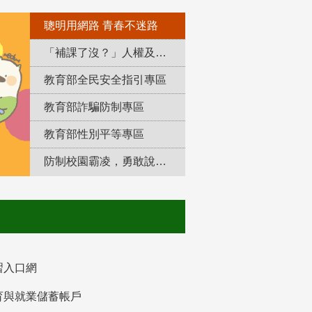
聰明用網路 青春不迷路
「補課了沒？」人權及轉型正義教育專區
教育部全民安全指引專區
教育部詐騙防制專區
教育部性別平等專區
防制校園霸凌，勇敢說出來！
習入口網
育與就業儲蓄帳戶