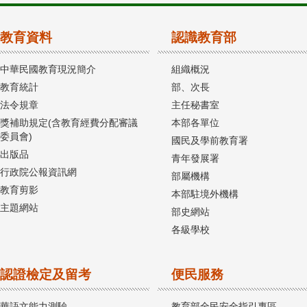
教育資料
認識教育部
中華民國教育現況簡介
組織概況
教育統計
部、次長
法令規章
主任秘書室
獎補助規定(含教育經費分配審議
本部各單位
委員會)
國民及學前教育署
出版品
青年發展署
行政院公報資訊網
部屬機構
教育剪影
本部駐境外機構
主題網站
部史網站
各級學校
認證檢定及留考
便民服務
華語文能力測驗
教育部全民安全指引專區