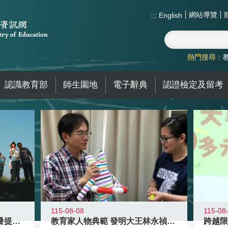
網站導覽
:::
English
熱門搜尋：
認識教育部
師生園地
電子辭典
認證檢定及留考
115-08-08
115-08
教育家人物典範 發明大王林永禎教授
青年壯遊點精選夏夜限定避暑提案 漫