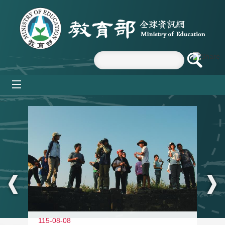
跳到主要內容區塊
mobile_menu
:::
11
115-08-08