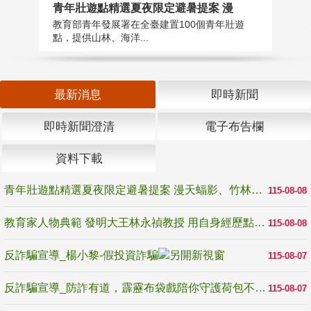
教
青年壯遊點精選夏夜限定避暑提案 漫
在
教育部青年發展署在全臺建置100個青年壯遊
譽
點，提供山林、海洋...
最新消息
即時新聞
即時新聞澄清
電子布告欄
資料下載
青年壯遊點精選夏夜限定避暑提案 漫天蝠影、竹林尋蛙、茶香夜觀 邀青年暮色出發
115-08-08
教育家人物典範 發明大王林永禎教授 用自身經歷點亮學生的路
115-08-08
反詐騙宣導_楊小黎-假投資詐騙
115-08-07
反詐騙宣導_防詐有道，霹靂布袋戲陪你守護荷包不受騙
115-08-07