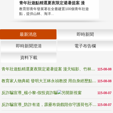
教
青年壯遊點精選夏夜限定避暑提案 漫
在
教育部青年發展署在全臺建置100個青年壯遊
譽
點，提供山林、海洋...
最新消息
即時新聞
即時新聞澄清
電子布告欄
資料下載
青年壯遊點精選夏夜限定避暑提案 漫天蝠影、竹林尋蛙、茶香夜觀 邀青年暮色出發
115-08-08
教育家人物典範 發明大王林永禎教授 用自身經歷點亮學生的路
115-08-08
反詐騙宣導_楊小黎-假投資詐騙
115-08-07
反詐騙宣導_防詐有道，霹靂布袋戲陪你守護荷包不受騙
115-08-07