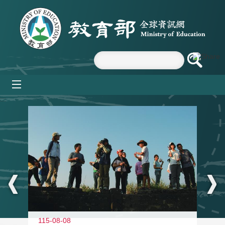
跳到主要內容區塊
mobile_menu
:::
11
115-08-08