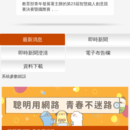
匯
教育部青年發展署主辦的第23屆智慧鐵人創意競
賽決賽暨國際賽，...
教
「
最新消息
即時新聞
即時新聞澄清
電子布告欄
資料下載
系統參數錯誤