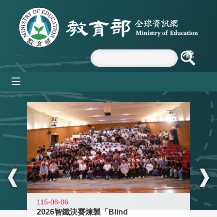
跳到主要內容區塊
mobile_menu
:::
115-08-06
2026智鐵決賽煉製「Blind
11