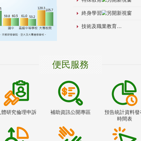
終身學習
技術及職業教育
便民服務
人體研究倫理申訴
補助資訊公開專區
預告統計資料發
時間表