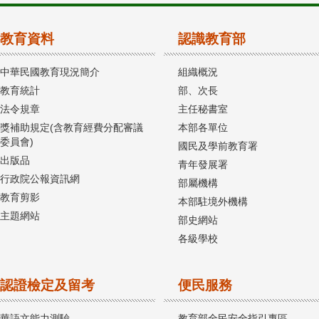
教育資料
認識教育部
中華民國教育現況簡介
組織概況
教育統計
部、次長
法令規章
主任秘書室
獎補助規定(含教育經費分配審議
本部各單位
委員會)
國民及學前教育署
出版品
青年發展署
行政院公報資訊網
部屬機構
教育剪影
本部駐境外機構
主題網站
部史網站
各級學校
認證檢定及留考
便民服務
華語文能力測驗
教育部全民安全指引專區