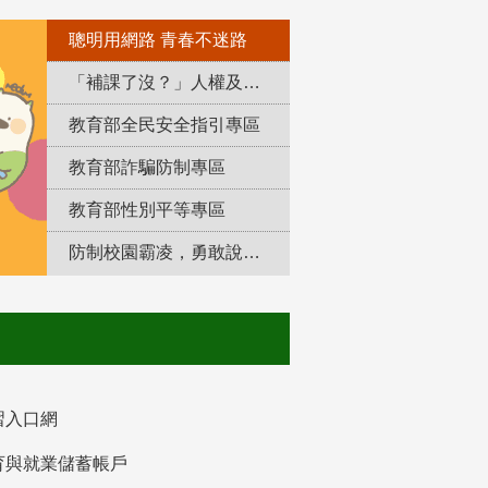
聰明用網路 青春不迷路
「補課了沒？」人權及轉型正義教育專區
教育部全民安全指引專區
教育部詐騙防制專區
教育部性別平等專區
防制校園霸凌，勇敢說出來！
習入口網
育與就業儲蓄帳戶