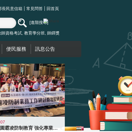
部長民意信箱
常見問答
回首頁
進階搜尋
教師資格考試
教育學分班
師鐸獎
便民服務
訊息公告
-07
落實校園霸凌防制教育 強化專業知能