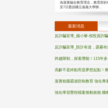
為落實融合教育理念，教育部於8
至7日委請國立嘉義大學辦...
最新消息
反詐騙宣導_楊小黎-假投資詐
反詐騙宣導_防詐有道，霹靂布
跨越限制，探索潛能！115年
高齡不是終點而是夢想起點！教
落實校園霸凌防制教育 強化專
強化學習歷程檔案推動效能 國