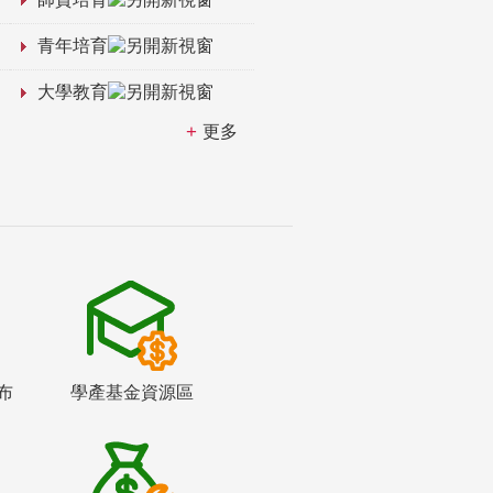
青年培育
大學教育
更多
布
學產基金資源區