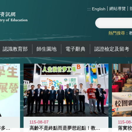
網站導覽
:::
English
熱門搜尋：
認識教育部
師生園地
電子辭典
認證檢定及留考
115-08-07
115-08
高齡不是終點而是夢想起點！教育部打
跨越限制，探索潛能！115年多元潛