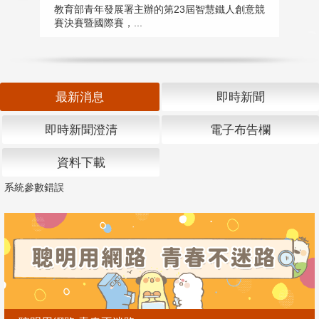
匯
教育部青年發展署主辦的第23屆智慧鐵人創意競
賽決賽暨國際賽，...
教
「
最新消息
即時新聞
即時新聞澄清
電子布告欄
資料下載
系統參數錯誤