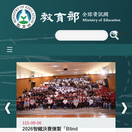
跳到主要內容區塊
mobile_menu
:::
115-08-06
2026智鐵決賽煉製「Blind
11