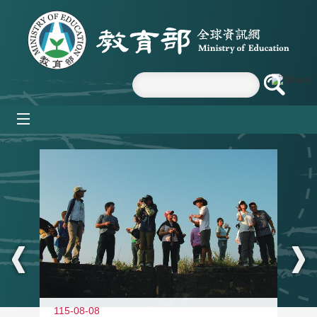
跳到主要內容區塊
mobile_menu
:::
11
115-08-08