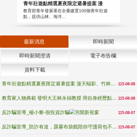
教
青年壯遊點精選夏夜限定避暑提案 漫
在
教育部青年發展署在全臺建置100個青年壯遊
譽
點，提供山林、海洋...
最新消息
即時新聞
即時新聞澄清
電子布告欄
資料下載
青年壯遊點精選夏夜限定避暑提案 漫天蝠影、竹林尋蛙、茶香夜觀 邀青年暮色出發
115-08-08
教育家人物典範 發明大王林永禎教授 用自身經歷點亮學生的路
115-08-08
反詐騙宣導_楊小黎-假投資詐騙
115-08-07
反詐騙宣導_防詐有道，霹靂布袋戲陪你守護荷包不受騙
115-08-07