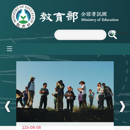
跳到主要內容區塊
mobile_menu
:::
11
115-08-08