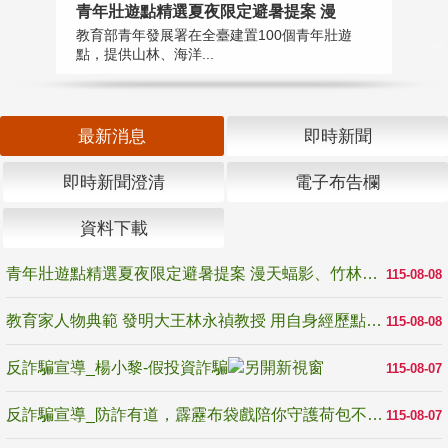
教
青年壯遊點精選夏夜限定避暑提案 漫
在
教育部青年發展署在全臺建置100個青年壯遊
譽
點，提供山林、海洋...
最新消息
即時新聞
即時新聞澄清
電子布告欄
資料下載
青年壯遊點精選夏夜限定避暑提案 漫天蝠影、竹林尋蛙、茶香夜觀 邀青年暮色出發
115-08-08
教育家人物典範 發明大王林永禎教授 用自身經歷點亮學生的路
115-08-08
反詐騙宣導_楊小黎-假投資詐騙
115-08-07
反詐騙宣導_防詐有道，霹靂布袋戲陪你守護荷包不受騙
115-08-07