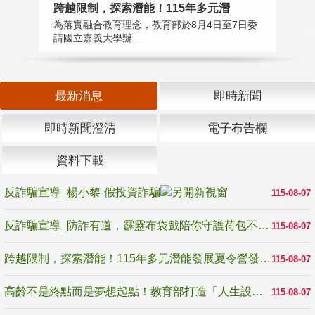
高
跨越限制，探索潛能！115年多元潛
教
為落實融合教育理念，教育部於8月4日至7日委
博
請國立嘉義大學辦...
最新消息
即時新聞
即時新聞澄清
電子布告欄
資料下載
反詐騙宣導_楊小黎-假投資詐騙
115-08-07
反詐騙宣導_防詐有道，霹靂布袋戲陪你守護荷包不受騙
115-08-07
跨越限制，探索潛能！115年多元潛能發展夏令營發掘生命無限可能
115-08-07
高齡不是終點而是夢想起點！教育部打造「人生設計夢工場」 參展第3屆高齡健康產業博覽會
115-08-07