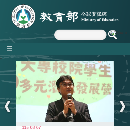
跳到主要內容區塊
mobile_menu
:::
11
115-08-07