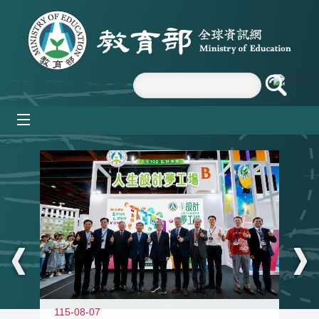
跳到主要內容區塊
mobile_menu
:::
115-08-07
11