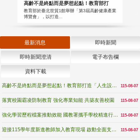
高齡不是終點而是夢想起點！教育部打
落
教育部於臺北世貿1館舉辦「第3屆高齡健康產業
為
博覽會」，以打造...
事
最新消息
即時新聞
即時新聞澄清
電子布告欄
資料下載
高齡不是終點而是夢想起點！教育部打造「人生設計夢工場」 參展第3屆高齡健康產業博覽會
115-08-07
落實校園霸凌防制教育 強化專業知能 共築友善校園
115-08-07
強化學習歷程檔案推動效能 國教署攜手學校精進行政與教學支持
115-08-07
迎接115學年度新進教師加入教育現場 啟動全面支持陪伴
115-08-07