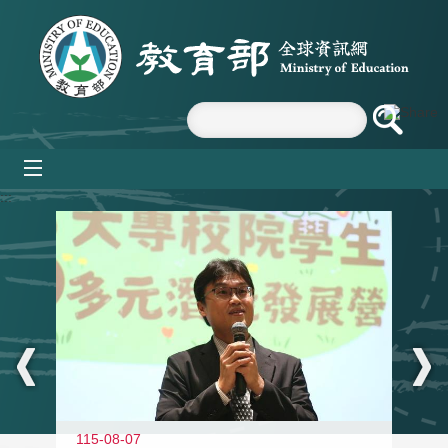
跳到主要內容區塊
mobile_menu
:::
11
115-08-07