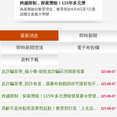
高
跨越限制，探索潛能！115年多元潛
教
為落實融合教育理念，教育部於8月4日至7日委
博
請國立嘉義大學辦...
最新消息
即時新聞
即時新聞澄清
電子布告欄
資料下載
反詐騙宣導_楊小黎-假投資詐騙
115-08-07
反詐騙宣導_防詐有道，霹靂布袋戲陪你守護荷包不受騙
115-08-07
跨越限制，探索潛能！115年多元潛能發展夏令營發掘生命無限可能
115-08-07
高齡不是終點而是夢想起點！教育部打造「人生設計夢工場」 參展第3屆高齡健康產業博覽會
115-08-07