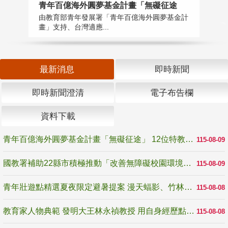
青年百億海外圓夢基金計畫「無礙征途
國
由教育部青年發展署「青年百億海外圓夢基金計
無
畫」支持、台灣適應...
是
最新消息
即時新聞
即時新聞澄清
電子布告欄
資料下載
青年百億海外圓夢基金計畫「無礙征途」 12位特教與弱勢青年勇闖西班牙 跨越感官限制見證生命蛻變
115-08-09
國教署補助22縣市積極推動「改善無障礙校園環境計畫」 打造友善、安全、無礙學習空間
115-08-09
青年壯遊點精選夏夜限定避暑提案 漫天蝠影、竹林尋蛙、茶香夜觀 邀青年暮色出發
115-08-08
教育家人物典範 發明大王林永禎教授 用自身經歷點亮學生的路
115-08-08