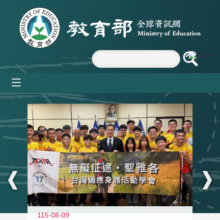
跳到主要內容區塊
mobile_menu
:::
115-08-09
11