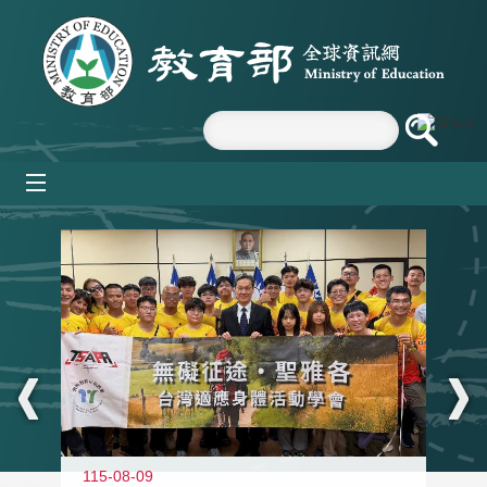
跳到主要內容區塊
mobile_menu
:::
115-08-09
11