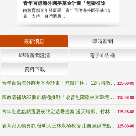
青年百億海外圓夢基金計畫「無礙征途
國
由教育部青年發展署「青年百億海外圓夢基金計
無
畫」支持、台灣適應...
是
最新消息
即時新聞
即時新聞澄清
電子布告欄
資料下載
青年百億海外圓夢基金計畫「無礙征途」 12位特教與弱勢青年勇闖西班牙 跨越感官限制見證生命蛻變
115-08-09
國教署補助22縣市積極推動「改善無障礙校園環境計畫」 打造友善、安全、無礙學習空間
115-08-09
青年壯遊點精選夏夜限定避暑提案 漫天蝠影、竹林尋蛙、茶香夜觀 邀青年暮色出發
115-08-08
教育家人物典範 發明大王林永禎教授 用自身經歷點亮學生的路
115-08-08