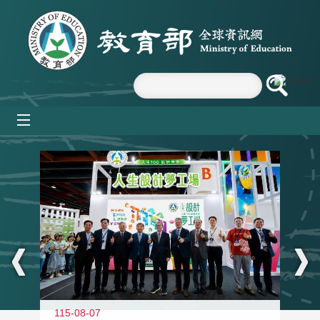
跳到主要內容區塊
mobile_menu
:::
115-08-07
11