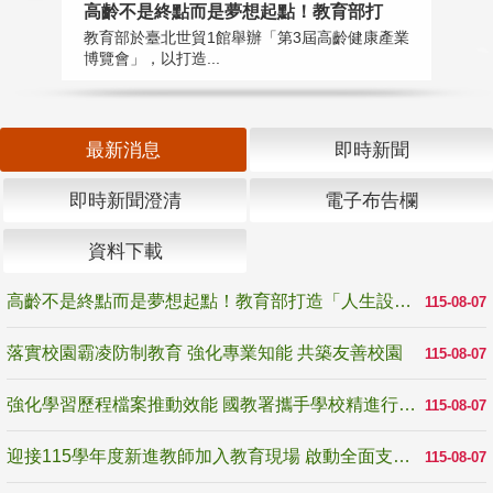
高齡不是終點而是夢想起點！教育部打
落
教育部於臺北世貿1館舉辦「第3屆高齡健康產業
為
博覽會」，以打造...
事
最新消息
即時新聞
即時新聞澄清
電子布告欄
資料下載
高齡不是終點而是夢想起點！教育部打造「人生設計夢工場」 參展第3屆高齡健康產業博覽會
115-08-07
落實校園霸凌防制教育 強化專業知能 共築友善校園
115-08-07
強化學習歷程檔案推動效能 國教署攜手學校精進行政與教學支持
115-08-07
迎接115學年度新進教師加入教育現場 啟動全面支持陪伴
115-08-07