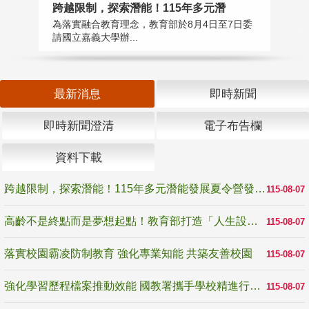
高
跨越限制，探索潛能！115年多元潛
教
為落實融合教育理念，教育部於8月4日至7日委
博
請國立嘉義大學辦...
最新消息
即時新聞
即時新聞澄清
電子布告欄
資料下載
跨越限制，探索潛能！115年多元潛能發展夏令營發掘生命無限可能
115-08-07
高齡不是終點而是夢想起點！教育部打造「人生設計夢工場」 參展第3屆高齡健康產業博覽會
115-08-07
落實校園霸凌防制教育 強化專業知能 共築友善校園
115-08-07
強化學習歷程檔案推動效能 國教署攜手學校精進行政與教學支持
115-08-07