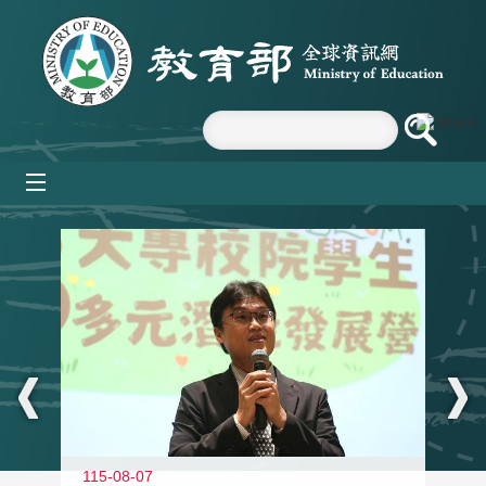
跳到主要內容區塊
mobile_menu
:::
11
115-08-07