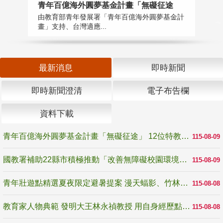
青年百億海外圓夢基金計畫「無礙征途
國
由教育部青年發展署「青年百億海外圓夢基金計
無
畫」支持、台灣適應...
是
最新消息
即時新聞
即時新聞澄清
電子布告欄
資料下載
青年百億海外圓夢基金計畫「無礙征途」 12位特教與弱勢青年勇闖西班牙 跨越感官限制見證生命蛻變
115-08-09
國教署補助22縣市積極推動「改善無障礙校園環境計畫」 打造友善、安全、無礙學習空間
115-08-09
青年壯遊點精選夏夜限定避暑提案 漫天蝠影、竹林尋蛙、茶香夜觀 邀青年暮色出發
115-08-08
教育家人物典範 發明大王林永禎教授 用自身經歷點亮學生的路
115-08-08