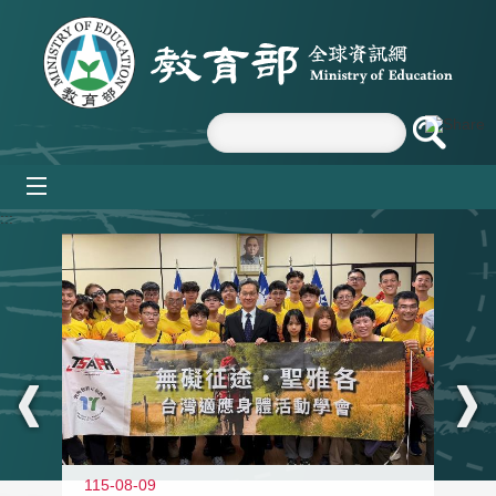
跳到主要內容區塊
mobile_menu
:::
115-08-09
11