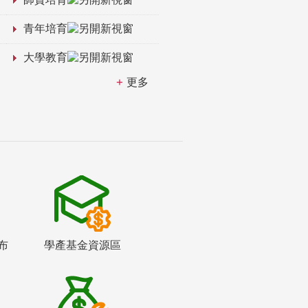
青年培育
大學教育
更多
布
學產基金資源區