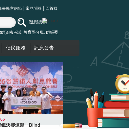
部長民意信箱
常見問答
回首頁
進階搜尋
教師資格考試
教育學分班
師鐸獎
便民服務
訊息公告
-06
智鐵決賽煉製「Blind