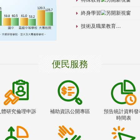
終身學習
技術及職業教育
便民服務
人體研究倫理申訴
補助資訊公開專區
預告統計資料發
時間表