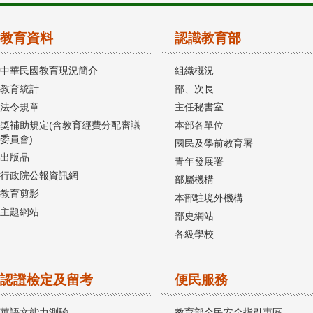
教育資料
認識教育部
中華民國教育現況簡介
組織概況
教育統計
部、次長
法令規章
主任秘書室
獎補助規定(含教育經費分配審議
本部各單位
委員會)
國民及學前教育署
出版品
青年發展署
行政院公報資訊網
部屬機構
教育剪影
本部駐境外機構
主題網站
部史網站
各級學校
認證檢定及留考
便民服務
華語文能力測驗
教育部全民安全指引專區