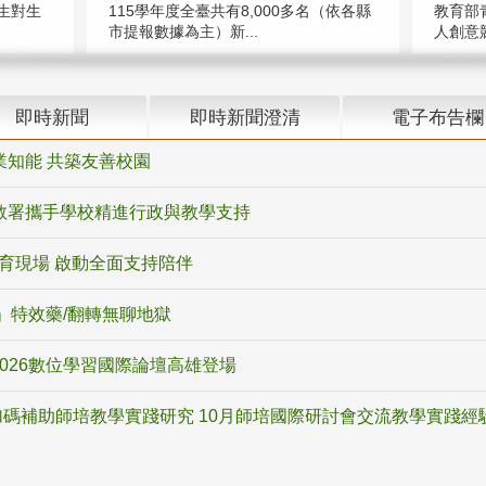
教育部
生對生
115學年度全臺共有8,000多名（依各縣
人創意競
市提報數據為主）新...
即時新聞
即時新聞澄清
電子布告欄
業知能 共築友善校園
教署攜手學校精進行政與教學支持
教育現場 啟動全面支持陪伴
ox」特效藥/翻轉無聊地獄
2026數位學習國際論壇高雄登場
碼補助師培教學實踐研究 10月師培國際研討會交流教學實踐經