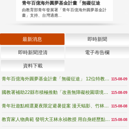
青年百億海外圓夢基金計畫「無礙征途
國
由教育部青年發展署「青年百億海外圓夢基金計
無
畫」支持、台灣適應...
是
最新消息
即時新聞
即時新聞澄清
電子布告欄
資料下載
青年百億海外圓夢基金計畫「無礙征途」 12位特教與弱勢青年勇闖西班牙 跨越感官限制見證生命蛻變
115-08-09
國教署補助22縣市積極推動「改善無障礙校園環境計畫」 打造友善、安全、無礙學習空間
115-08-09
青年壯遊點精選夏夜限定避暑提案 漫天蝠影、竹林尋蛙、茶香夜觀 邀青年暮色出發
115-08-08
教育家人物典範 發明大王林永禎教授 用自身經歷點亮學生的路
115-08-08