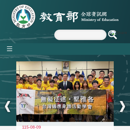
跳到主要內容區塊
mobile_menu
:::
115-08-09
11