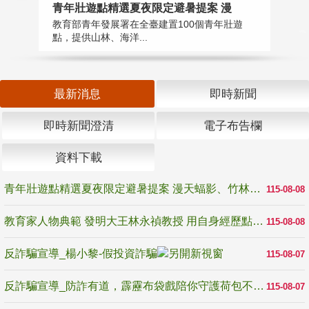
教
青年壯遊點精選夏夜限定避暑提案 漫
在
教育部青年發展署在全臺建置100個青年壯遊
譽
點，提供山林、海洋...
最新消息
即時新聞
即時新聞澄清
電子布告欄
資料下載
青年壯遊點精選夏夜限定避暑提案 漫天蝠影、竹林尋蛙、茶香夜觀 邀青年暮色出發
115-08-08
教育家人物典範 發明大王林永禎教授 用自身經歷點亮學生的路
115-08-08
反詐騙宣導_楊小黎-假投資詐騙
115-08-07
反詐騙宣導_防詐有道，霹靂布袋戲陪你守護荷包不受騙
115-08-07