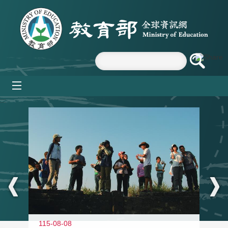
跳到主要內容區塊
mobile_menu
:::
11
115-08-08