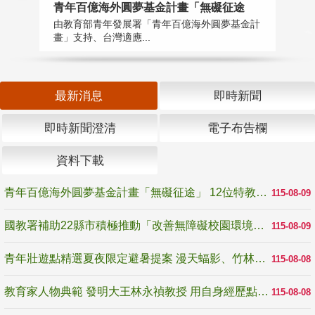
青年百億海外圓夢基金計畫「無礙征途
國
由教育部青年發展署「青年百億海外圓夢基金計
無
畫」支持、台灣適應...
是
最新消息
即時新聞
即時新聞澄清
電子布告欄
資料下載
青年百億海外圓夢基金計畫「無礙征途」 12位特教與弱勢青年勇闖西班牙 跨越感官限制見證生命蛻變
115-08-09
國教署補助22縣市積極推動「改善無障礙校園環境計畫」 打造友善、安全、無礙學習空間
115-08-09
青年壯遊點精選夏夜限定避暑提案 漫天蝠影、竹林尋蛙、茶香夜觀 邀青年暮色出發
115-08-08
教育家人物典範 發明大王林永禎教授 用自身經歷點亮學生的路
115-08-08