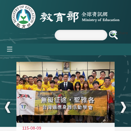
跳到主要內容區塊
mobile_menu
:::
115-08-09
11