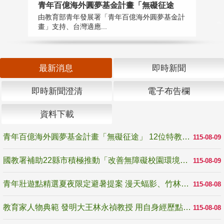
青年百億海外圓夢基金計畫「無礙征途
國
由教育部青年發展署「青年百億海外圓夢基金計
無
畫」支持、台灣適應...
是
最新消息
即時新聞
即時新聞澄清
電子布告欄
資料下載
青年百億海外圓夢基金計畫「無礙征途」 12位特教與弱勢青年勇闖西班牙 跨越感官限制見證生命蛻變
115-08-09
國教署補助22縣市積極推動「改善無障礙校園環境計畫」 打造友善、安全、無礙學習空間
115-08-09
青年壯遊點精選夏夜限定避暑提案 漫天蝠影、竹林尋蛙、茶香夜觀 邀青年暮色出發
115-08-08
教育家人物典範 發明大王林永禎教授 用自身經歷點亮學生的路
115-08-08