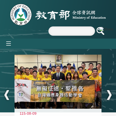
跳到主要內容區塊
mobile_menu
:::
115-08-09
11