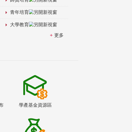
青年培育
大學教育
更多
布
學產基金資源區