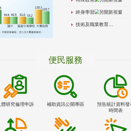
終身學習
技術及職業教育
便民服務
人體研究倫理申訴
補助資訊公開專區
預告統計資料發
時間表