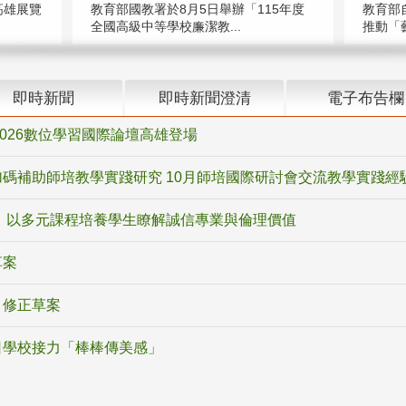
高雄展覽
教育部國教署於8月5日舉辦「115年度
教育部
全國高級中等學校廉潔教...
推動「藝
即時新聞
即時新聞澄清
電子布告欄
2026數位學習國際論壇高雄登場
碼補助師培教學實踐研究 10月師培國際研討會交流教學實踐經
 以多元課程培養學生瞭解誠信專業與倫理價值
草案
》修正草案
日學校接力「棒棒傳美感」