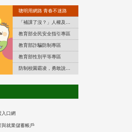
聰明用網路 青春不迷路
「補課了沒？」人權及轉型正義教育專區
教育部全民安全指引專區
教育部詐騙防制專區
教育部性別平等專區
防制校園霸凌，勇敢說出來！
習入口網
育與就業儲蓄帳戶