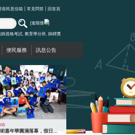
部長民意信箱
常見問答
回首頁
進階搜尋
教師資格考試
教育學分班
師鐸獎
便民服務
訊息公告
-05
學校藝術嘉年華圓滿落幕，假日學校接