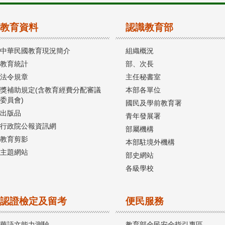
教育資料
認識教育部
中華民國教育現況簡介
組織概況
教育統計
部、次長
法令規章
主任秘書室
獎補助規定(含教育經費分配審議
本部各單位
委員會)
國民及學前教育署
出版品
青年發展署
行政院公報資訊網
部屬機構
教育剪影
本部駐境外機構
主題網站
部史網站
各級學校
認證檢定及留考
便民服務
華語文能力測驗
教育部全民安全指引專區