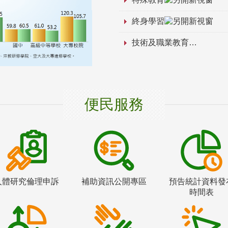
終身學習
技術及職業教育
便民服務
人體研究倫理申訴
補助資訊公開專區
預告統計資料發
時間表