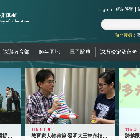
網站導覽
:::
English
熱門搜尋：
認識教育部
師生園地
電子辭典
認證檢定及留考
115-08-08
115-08
教育家人物典範 發明大王林永禎教授
青年壯遊點精選夏夜限定避暑提案 漫