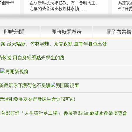
在明新科技大學任教、有「發明大王」
0個青年
為落實
之稱的榮譽講座教授林永禎，...
至7日委
即時新聞
即時新聞澄清
電子布告欄
案 漫天蝠影、竹林尋蛙、茶香夜觀 邀青年暮色出發
禎教授 用自身經歷點亮學生的路
騙
袋戲陪你守護荷包不受騙
多元潛能發展夏令營發掘生命無限可能
育部打造「人生設計夢工場」 參展第3屆高齡健康產業博覽會