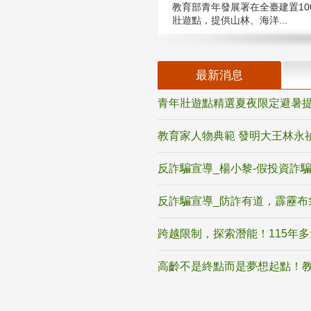
教育部青年發展署在全臺建置10
壯遊點，提供山林、海洋...
最新消息
青年壯遊點精選夏夜限定避暑提
教育家人物典範 發明大王林永
反詐騙宣導_楊小黎-假投資詐
反詐騙宣導_防詐有道，霹靂布
跨越限制，探索潛能！115年
高齡不是終點而是夢想起點！教