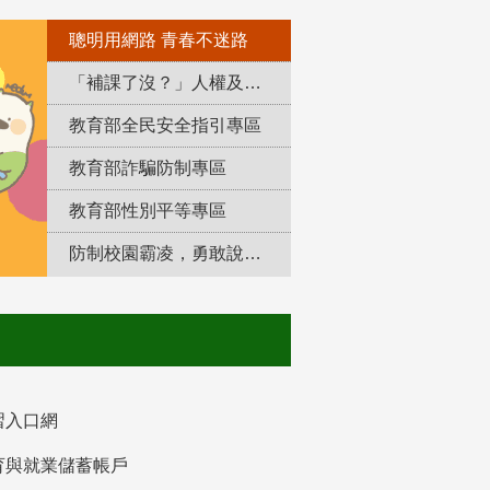
聰明用網路 青春不迷路
「補課了沒？」人權及轉型正義教育專區
教育部全民安全指引專區
教育部詐騙防制專區
教育部性別平等專區
防制校園霸凌，勇敢說出來！
習入口網
育與就業儲蓄帳戶