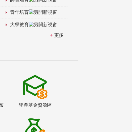
青年培育
大學教育
更多
布
學產基金資源區