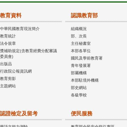
教育資料
認識教育部
中華民國教育現況簡介
組織概況
教育統計
部、次長
法令規章
主任秘書室
獎補助規定(含教育經費分配審議
本部各單位
委員會)
國民及學前教育署
出版品
青年發展署
行政院公報資訊網
部屬機構
教育剪影
本部駐境外機構
主題網站
部史網站
各級學校
認證檢定及留考
便民服務
華語文能力測驗
教育部全民安全指引專區