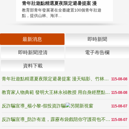
教
青年壯遊點精選夏夜限定避暑提案 漫
在
教育部青年發展署在全臺建置100個青年壯遊
譽
點，提供山林、海洋...
最新消息
即時新聞
即時新聞澄清
電子布告欄
資料下載
青年壯遊點精選夏夜限定避暑提案 漫天蝠影、竹林尋蛙、茶香夜觀 邀青年暮色出發
115-08-08
教育家人物典範 發明大王林永禎教授 用自身經歷點亮學生的路
115-08-08
反詐騙宣導_楊小黎-假投資詐騙
115-08-07
反詐騙宣導_防詐有道，霹靂布袋戲陪你守護荷包不受騙
115-08-07