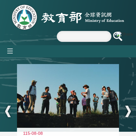
跳到主要內容區塊
mobile_menu
:::
11
115-08-08