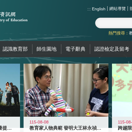
網站導覽
:::
English
熱門搜尋：
認識教育部
師生園地
電子辭典
認證檢定及留考
115-08-08
115-08
教育家人物典範 發明大王林永禎教授
青年壯遊點精選夏夜限定避暑提案 漫