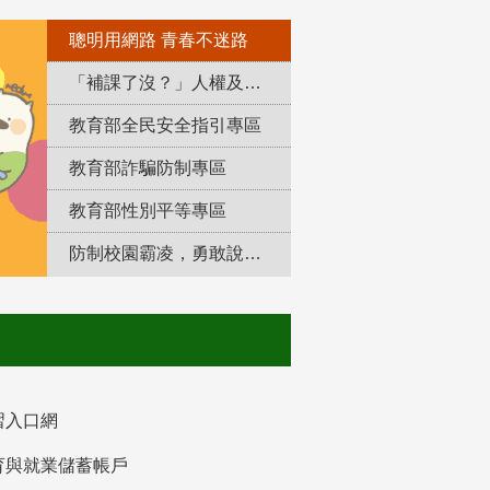
聰明用網路 青春不迷路
「補課了沒？」人權及轉型正義教育專區
教育部全民安全指引專區
教育部詐騙防制專區
教育部性別平等專區
防制校園霸凌，勇敢說出來！
習入口網
育與就業儲蓄帳戶