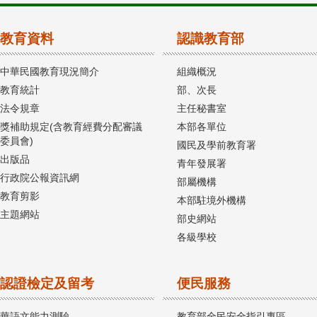
教育資料
認識教育部
中華民國教育現況簡介
組織概況
教育統計
部、次長
法令規章
主任秘書室
獎補助規定(含教育經費分配審議
本部各單位
委員會)
國民及學前教育署
出版品
青年發展署
行政院公報資訊網
部屬機構
教育剪影
本部駐境外機構
主題網站
部史網站
各級學校
認證檢定及留考
便民服務
華語文能力測驗
教育部全民安全指引專區