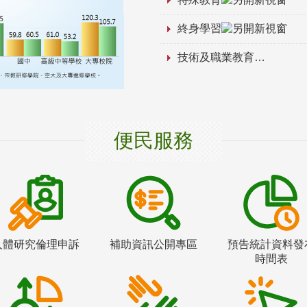
終身學習
技術及職業教育
便民服務
人體研究倫理申訴
補助資訊公開專區
預告統計資料發
時間表