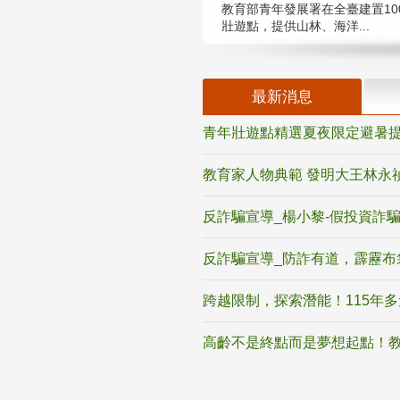
教育部青年發展署在全臺建置10
壯遊點，提供山林、海洋...
最新消息
青年壯遊點精選夏夜限定避暑提
教育家人物典範 發明大王林永
反詐騙宣導_楊小黎-假投資詐
反詐騙宣導_防詐有道，霹靂布
跨越限制，探索潛能！115年
高齡不是終點而是夢想起點！教