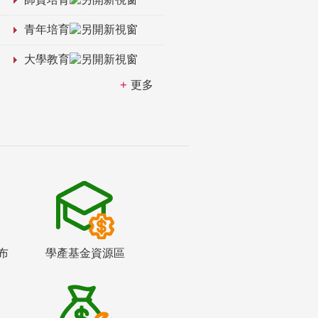
青年培育
大學教育
更多
布
學產基金資源區