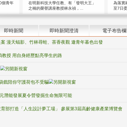
在明新科技大學任教、有「發明大王」
0個青年
為落實
之稱的榮譽講座教授林永禎，...
至7日委
即時新聞
即時新聞澄清
電子布告欄
案 漫天蝠影、竹林尋蛙、茶香夜觀 邀青年暮色出發
禎教授 用自身經歷點亮學生的路
騙
袋戲陪你守護荷包不受騙
多元潛能發展夏令營發掘生命無限可能
育部打造「人生設計夢工場」 參展第3屆高齡健康產業博覽會