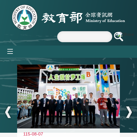
跳到主要內容區塊
mobile_menu
:::
115-08-07
11