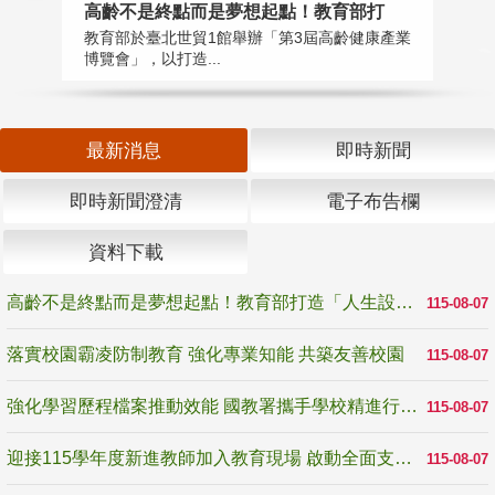
高齡不是終點而是夢想起點！教育部打
落
教育部於臺北世貿1館舉辦「第3屆高齡健康產業
為
博覽會」，以打造...
事
最新消息
即時新聞
即時新聞澄清
電子布告欄
資料下載
高齡不是終點而是夢想起點！教育部打造「人生設計夢工場」 參展第3屆高齡健康產業博覽會
115-08-07
落實校園霸凌防制教育 強化專業知能 共築友善校園
115-08-07
強化學習歷程檔案推動效能 國教署攜手學校精進行政與教學支持
115-08-07
迎接115學年度新進教師加入教育現場 啟動全面支持陪伴
115-08-07